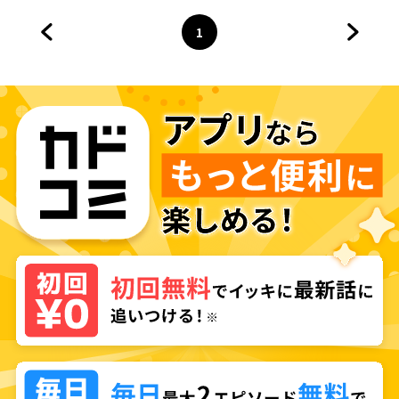
1
前のページへ
ページ
へ
次のペ