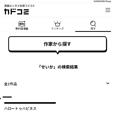
漫画エンタメ全部コミコミ
カドコミ
無料話増量
ランキング
探す
作家から探す
「
せいか
」の検索結果
全
1
作品
ハロートゥハピネス