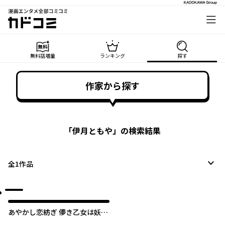
漫画エンタメ全部コミコミ
カドコミ
無料話増量
ランキング
探す
作家から探す
「
伊月ともや
」の検索結果
全
1
作品
あやかし恋紡ぎ 儚き乙女は妖狐
の王に溺愛される