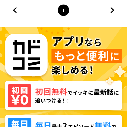
1
前のページへ
ページ
へ
次のペ