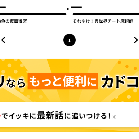
す
稀色の仮面後宮
それゆけ！異世界チート魔術師
1
前のページへ
ページ
へ