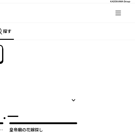
探す
ま
皇帝廟の花嫁探し