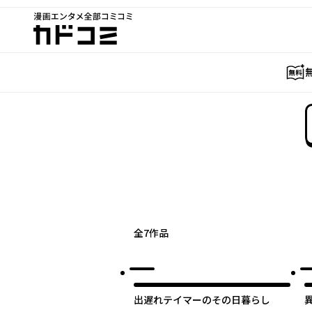
漫画エンタメ全部コミコミ
カドコミ
全
7
作品
出遅れテイマーのその日暮らし