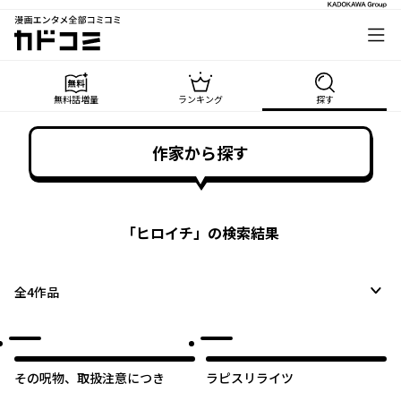
漫画エンタメ全部コミコミ
カドコミ
無料話増量
ランキング
探す
作家から探す
「
ヒロイチ
」の検索結果
全
4
作品
その呪物、取扱注意につき
ラピスリライツ