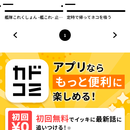
艦隊これくしょん -艦これ- 止ま
定時で帰ってネコを吸う
り木の鎮守府
1
前のページへ
ページ
へ
次のペ