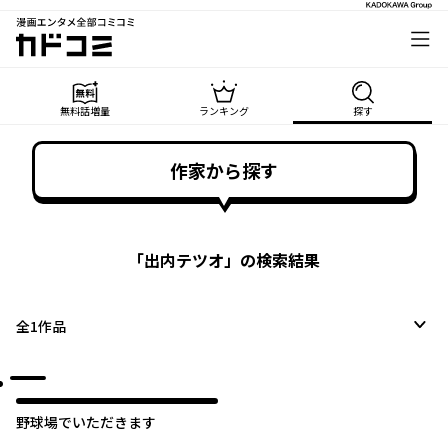
漫画エンタメ全部コミコミ
カドコミ
無料話増量
ランキング
探す
作家から探す
「
出内テツオ
」の検索結果
全
1
作品
野球場でいただきます