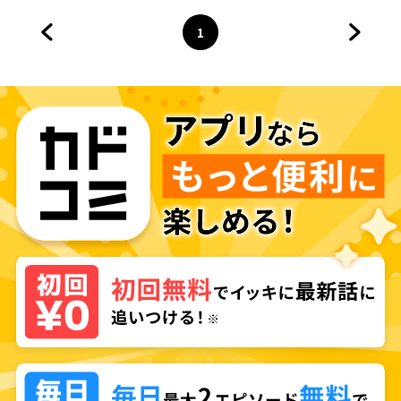
1
前のページへ
ページ
へ
次のペ