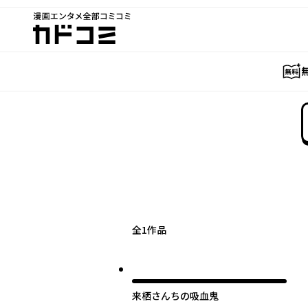
漫画エンタメ全部コミコミ
カドコミ
全
1
作品
来栖さんちの吸血鬼