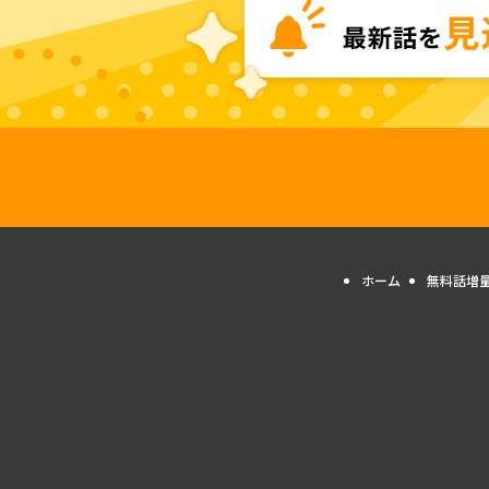
ホーム
無料話増