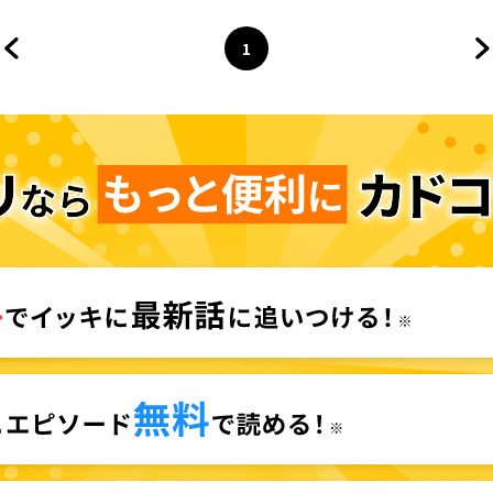
1
前のページへ
ページ
へ