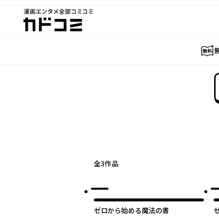
漫画エンタメ全部コミコミ
カドコミ
全
3
作品
ゼロから始める魔法の書