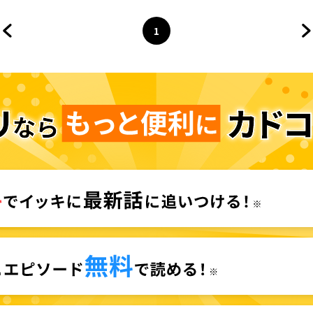
ク】
1
前のページへ
ページ
へ