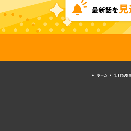
ホーム
無料話増