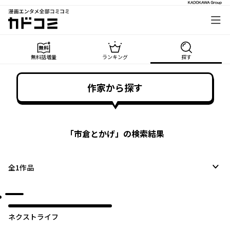
漫画エンタメ全部コミコミ
カドコミ
無料話増量
ランキング
探す
作家から探す
「
市倉とかげ
」の検索結果
全
1
作品
ネクストライフ