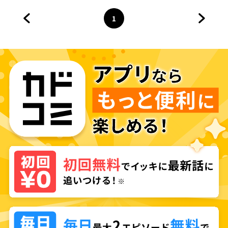
1
前のページへ
ページ
へ
次のペ