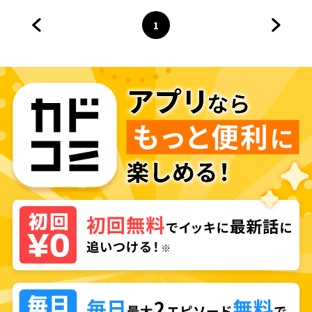
1
前のページへ
ページ
へ
次のペ