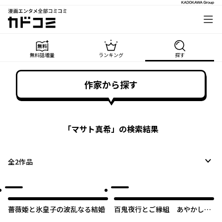
漫画エンタメ全部コミコミ
カドコミ
無料話増量
ランキング
探す
作家から探す
「
マサト真希
」の検索結果
全
2
作品
薔薇姫と氷皇子の波乱なる結婚
百鬼夜行とご縁組 あやかしホ
テルの契約夫婦