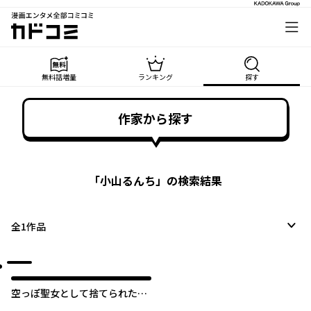
漫画エンタメ全部コミコミ
カドコミ
無料話増量
ランキング
探す
作家から探す
「
小山るんち
」の検索結果
全
1
作品
空っぽ聖女として捨てられたは
ずが、嫁ぎ先の皇帝陛下に溺愛