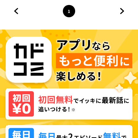
されています
1
前のページへ
ページ
へ
次のペ