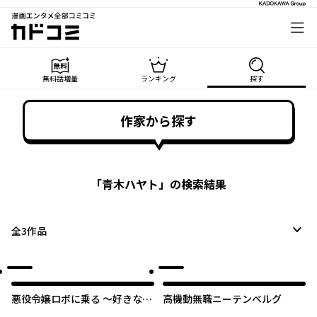
漫画エンタメ全部コミコミ
カドコミ
無料話増量
ランキング
探す
作家から探す
「
青木ハヤト
」の検索結果
全
3
作品
オリジナル
悪役令嬢ロボに乗る ～好きなア
高機動無職ニーテンベルグ
ニメの悪役に転生したので、推