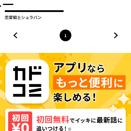
し達の死亡フラグをへし折って
やりますわよ！～
恋愛戦士シュラバン
1
前のページへ
ページ
へ
次のペ