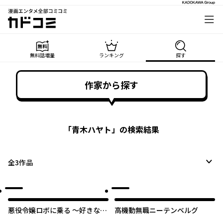
漫画エンタメ全部コミコミ
カドコミ
無料話増量
ランキング
探す
作家から探す
「
青木ハヤト
」の検索結果
全
3
作品
オリジナル
悪役令嬢ロボに乗る ～好きなア
高機動無職ニーテンベルグ
ニメの悪役に転生したので、推