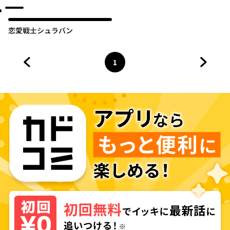
し達の死亡フラグをへし折って
やりますわよ！～
恋愛戦士シュラバン
1
前のページへ
ページ
へ
次のペ