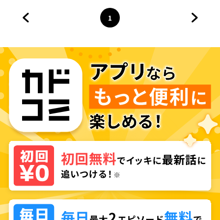
1
前のページへ
ページ
へ
次のペ