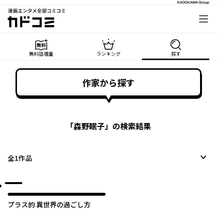
漫画エンタメ全部コミコミ
カドコミ
無料話増量
ランキング
探す
作家から探す
「
森野眠子
」の検索結果
全
1
作品
プラス的 異世界の過ごし方