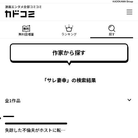
漫画エンタメ全部コミコミ
カドコミ
無料話増量
ランキング
探す
作家から探す
「
サレ妻幸
」の検索結果
全
1
作品
失踪した不倫夫がホストに転職
してた…