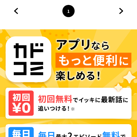
1
前のページへ
ページ
へ
次のペ