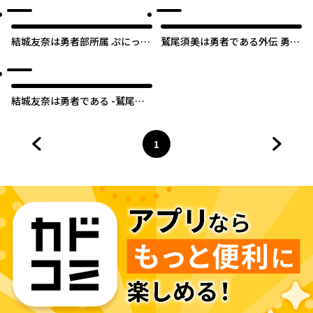
結城友奈は勇者部所属 ぷにっ
鷲尾須美は勇者である外伝 勇者
と！
行進曲
結城友奈は勇者である -鷲尾須
美の章-
1
前のページへ
ページ
へ
次のペ