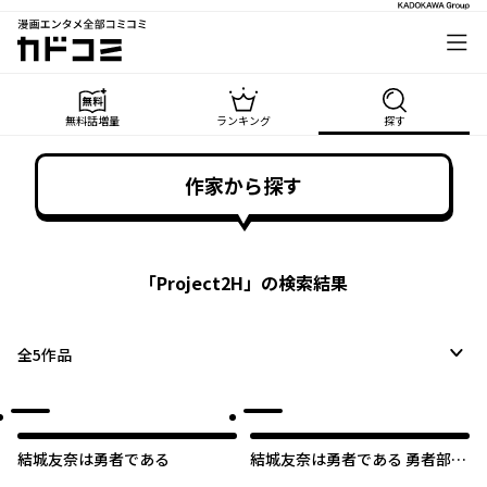
漫画エンタメ全部コミコミ
カドコミ
無料話増量
ランキング
探す
作家から探す
「
Project2H
」の検索結果
全
5
作品
結城友奈は勇者である
結城友奈は勇者である 勇者部び
より Party♪