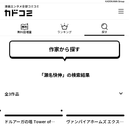
漫画エンタメ全部コミコミ
カドコミ
無料話増量
ランキング
探す
作家から探す
「
瀬名快伸
」の検索結果
全
3
作品
ドルアーガの塔 Tower of
ヴァンパイアホームズ エクスロ
Defender
ザリオ