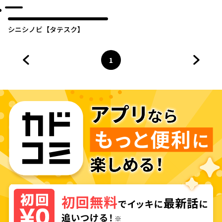
シニシノビ【タテスク】
1
前のページへ
ページ
へ
次のペ