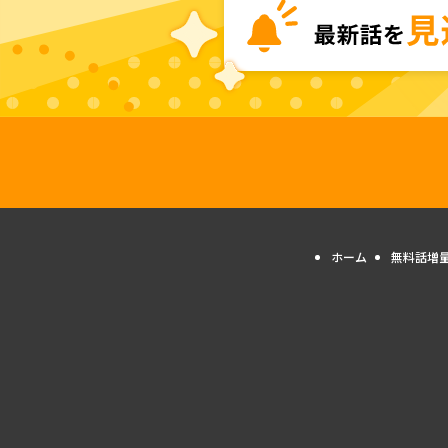
ホーム
無料話増