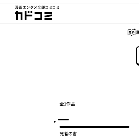
漫画エンタメ全部コミコミ
カドコミ
全
1
作品
死者の書