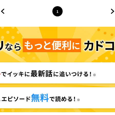
1
前のページへ
ページ
へ