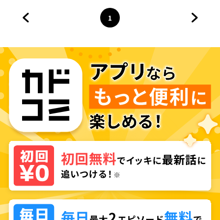
1
前のページへ
ページ
へ
次のペ