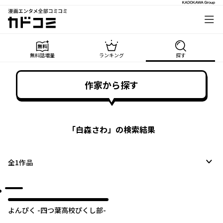
漫画エンタメ全部コミコミ
カドコミ
無料話増量
ランキング
探す
作家から探す
「
白森さわ
」の検索結果
全
1
作品
よんぴく -四つ葉高校ぴくし部-