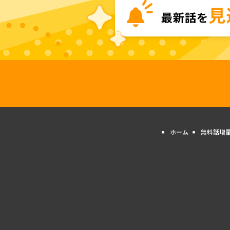
ホーム
無料話増