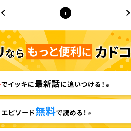
1
前のページへ
ページ
へ