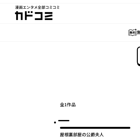
漫画エンタメ全部コミコミ
カドコミ
全
1
作品
屋根裏部屋の公爵夫人