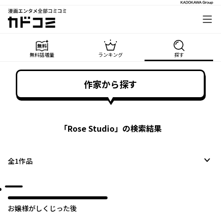
漫画エンタメ全部コミコミ
カドコミ
無料話増量
ランキング
探す
作家から探す
「
Rose Studio
」の検索結果
全
1
作品
お嬢様がしくじった後