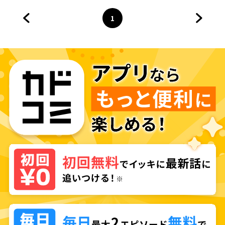
1
前のページへ
ページ
へ
次のペ