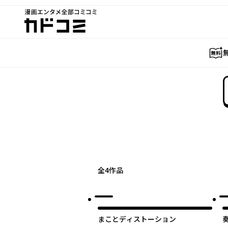
漫画エンタメ全部コミコミ
カドコミ
全
4
作品
まことディストーション