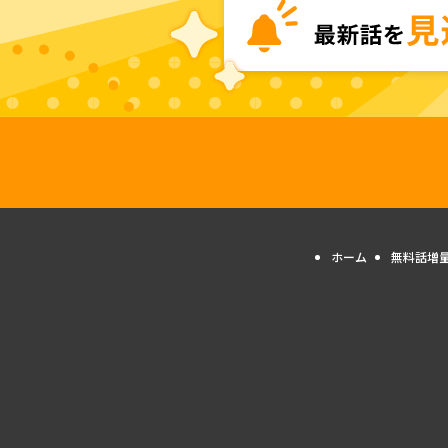
ホーム
無料話増