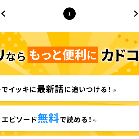
1
前のページへ
ページ
へ