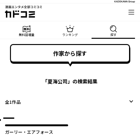
漫画エンタメ全部コミコミ
カドコミ
無料話増量
ランキング
探す
作家から探す
「
夏海公司
」の検索結果
全
1
作品
ガーリー・エアフォース