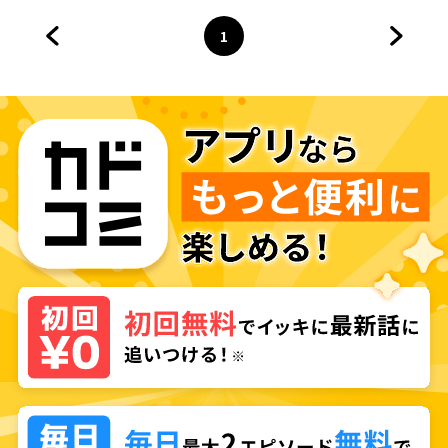
1
前のページへ
ページ
へ
次のペ