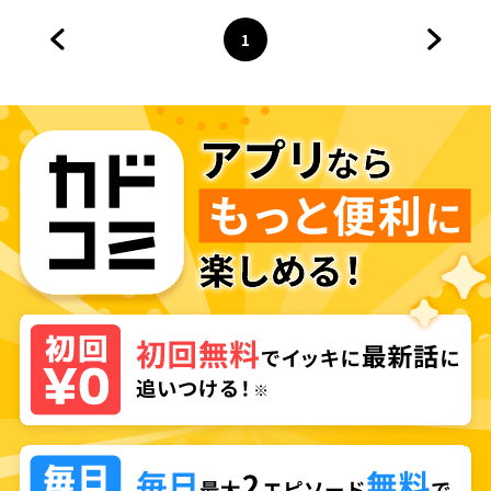
ス・ライフ～
1
前のページへ
ページ
へ
次のペ