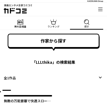
漫画エンタメ全部コミコミ
カドコミ
無料話増量
ランキング
探す
作家から探す
「
LLLthika
」の検索結果
全
1
作品
無敵の万能要塞で快適スローラ
イフをおくります ～フォートレ