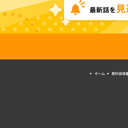
ホーム
無料話増