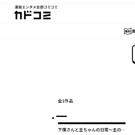
漫画エンタメ全部コミコミ
カドコミ
全
1
作品
下僕さんと主ちゃんの日常～主のた