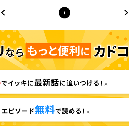
1
前のページへ
ページ
へ