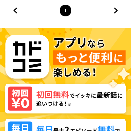
1
前のページへ
ページ
へ
次のペ