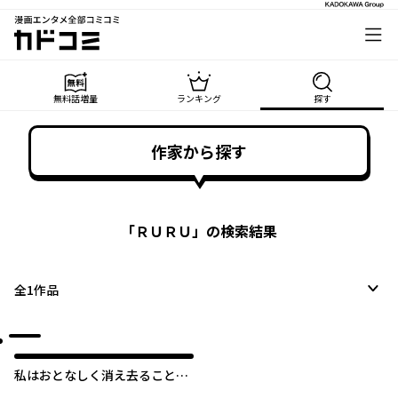
漫画エンタメ全部コミコミ
カドコミ
無料話増量
ランキング
探す
作家から探す
「
ＲＵＲＵ
」の検索結果
全
1
作品
私はおとなしく消え去ることに
します