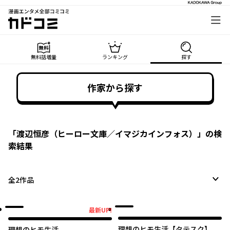
漫画エンタメ全部コミコミ
カドコミ
無料話増量
ランキング
探す
作家から探す
「
渡辺恒彦（ヒーロー文庫／イマジカインフォス）
」の検
索結果
全
2
作品
最新UP!
最新UP!
理想のヒモ生活【タテスク】
理想のヒモ生活