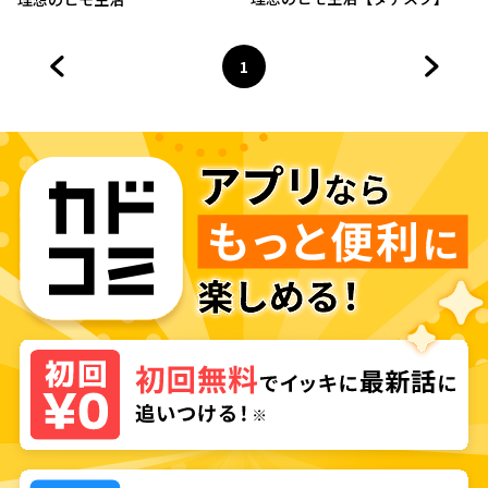
1
前のページへ
ページ
へ
次のペ