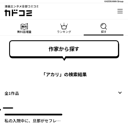
漫画エンタメ全部コミコミ
カドコミ
無料話増量
ランキング
探す
作家から探す
「
アカリ
」の検索結果
全
1
作品
私の入院中に、旦那がセフレを
作りました