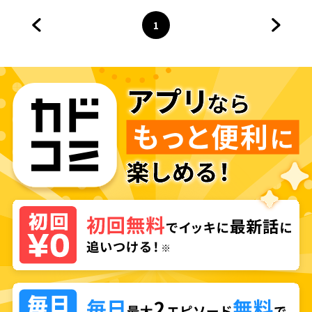
1
前のページへ
ページ
へ
次のペ