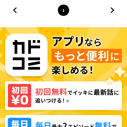
1
前のページへ
ページ
へ
次のペ