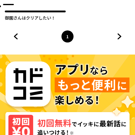
ャラブするアンソロジーコミッ
ク
御園さんはクリアしたい！
1
前のページへ
ページ
へ
次のペ