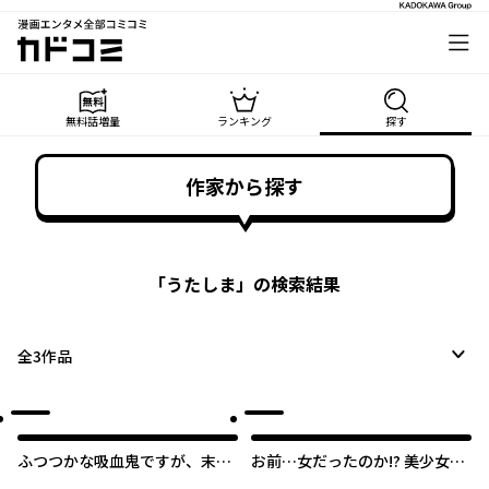
漫画エンタメ全部コミコミ
カドコミ
無料話増量
ランキング
探す
作家から探す
「
うたしま
」の検索結果
全
3
作品
ふつつかな吸血鬼ですが、末永
お前…女だったのか!? 美少女に
くよろしくお願いします
成長した幼馴染と再会してイチ