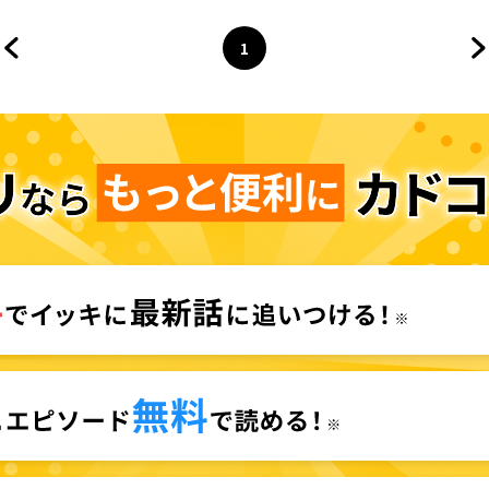
1
前のページへ
ページ
へ