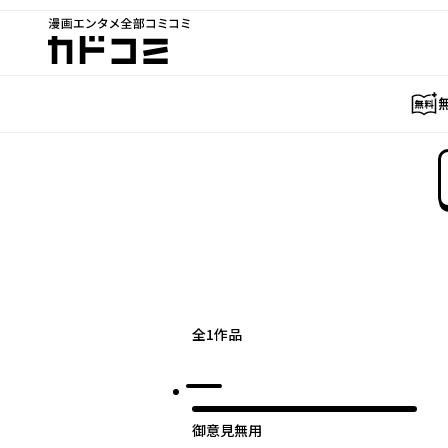
漫画エンタメ全部コミコミ
カドコミ
全
1
作品
御意見無用