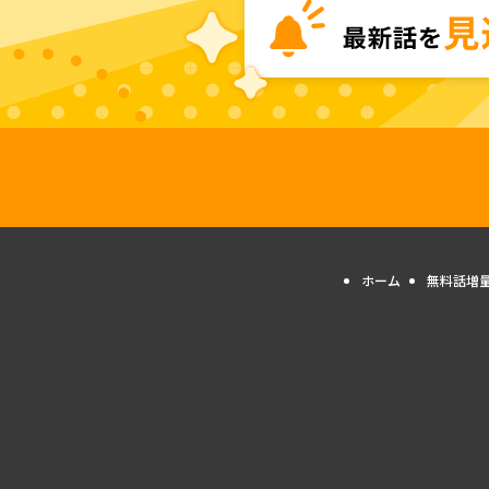
ホーム
無料話増