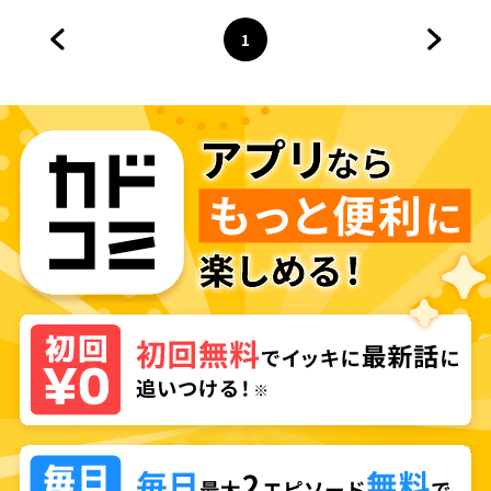
1
前のページへ
ページ
へ
次のペ