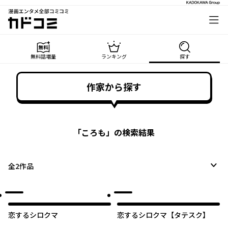
漫画エンタメ全部コミコミ
カドコミ
無料話増量
ランキング
探す
作家から探す
「
ころも
」の検索結果
全
2
作品
恋するシロクマ
恋するシロクマ【タテスク】