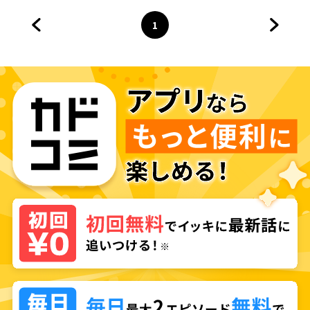
1
前のページへ
ページ
へ
次のペ