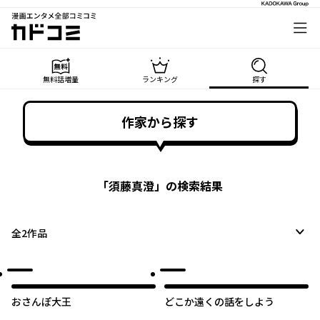
漫画エンタメ全部コミコミ
カドコミ
無料話増量
ランキング
探す
作家から探す
「
須藤真澄
」の検索結果
全
2
作品
おさんぽ大王
どこか遠くの話をしよう