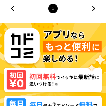
1
前のページへ
ページ
へ
次のペ