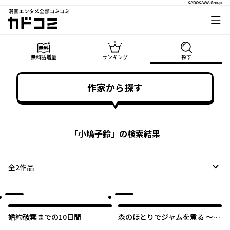
漫画エンタメ全部コミコミ
カドコミ
無料話増量
ランキング
探す
作家から探す
「
小鳩子鈴
」の検索結果
全
2
作品
婚約破棄までの10日間
森のほとりでジャムを煮る ～異
世界ではじめる田舎暮らし～