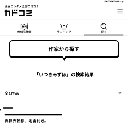
漫画エンタメ全部コミコミ
カドコミ
無料話増量
ランキング
探す
作家から探す
「
いつきみずほ
」の検索結果
全
1
作品
異世界転移、地雷付き。