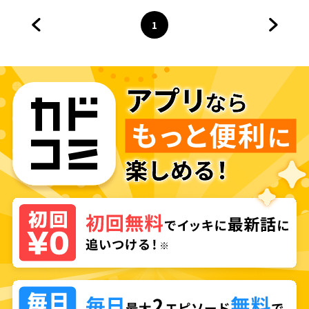
1
前のページへ
ページ
へ
次のペ