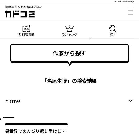
漫画エンタメ全部コミコミ
カドコミ
無料話増量
ランキング
探す
作家から探す
「
名尾生博
」の検索結果
全
1
作品
異世界でのんびり癒し手はじめ
ます ～毒にも薬にもならないか