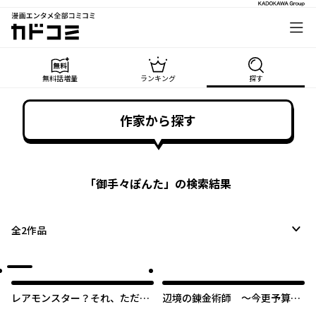
漫画エンタメ全部コミコミ
カドコミ
無料話増量
ランキング
探す
作家から探す
「
御手々ぽんた
」の検索結果
全
2
作品
レアモンスター？それ、ただの
辺境の錬金術師 ～今更予算ゼ
害虫ですよ ～知らぬ間にダンジ
ロの職場に戻るとかもう無理～