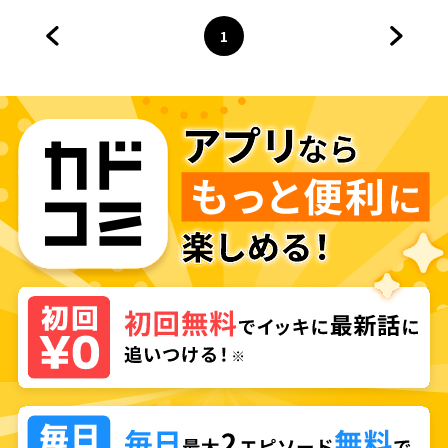
ョン化した自宅での日常生活が
配信されてバズったんですが～
1
前のページへ
ページ
へ
次のペ