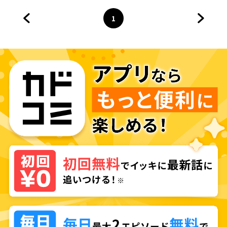
1
前のページへ
ページ
へ
次のペ