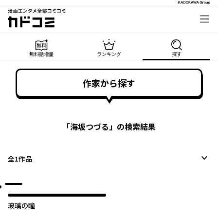
漫画エンタメ全部コミコミ
カドコミ
無料話増量
ランキング
探す
作家から探す
「
海坂つづる
」の検索結果
全
1
作品
玻璃の瞳