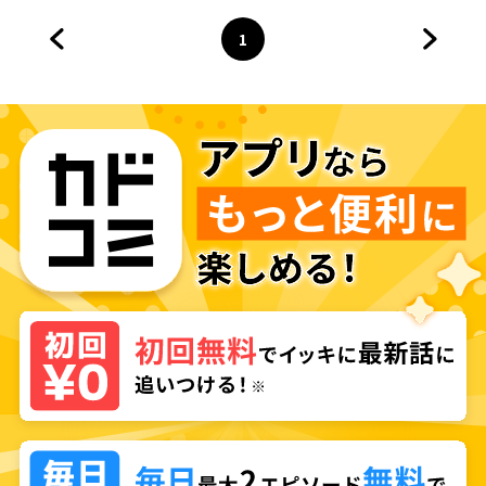
1
前のページへ
ページ
へ
次のペ