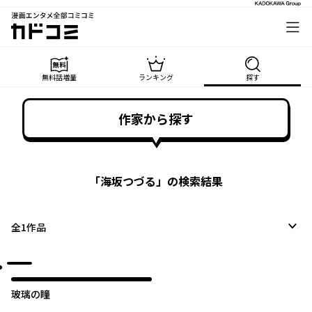
漫画エンタメ全部コミコミ
カドコミ
無料話増量
ランキング
探す
作家から探す
「
海坂つづる
」の検索結果
全
1
作品
玻璃の瞳