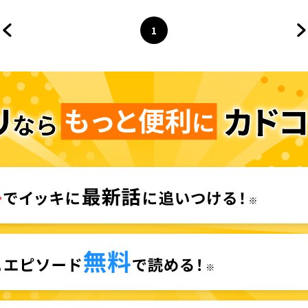
んでもすぎる【タテスク】
1
前のページへ
ページ
へ