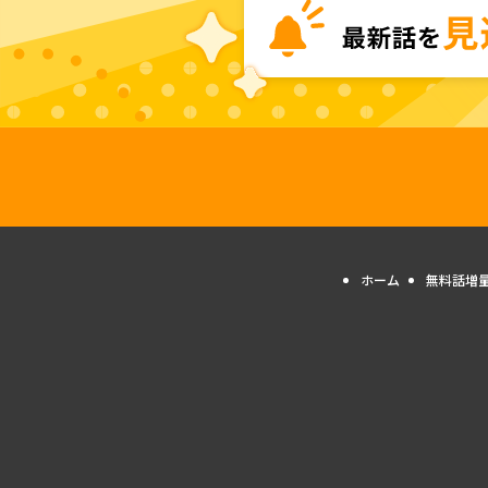
ホーム
無料話増