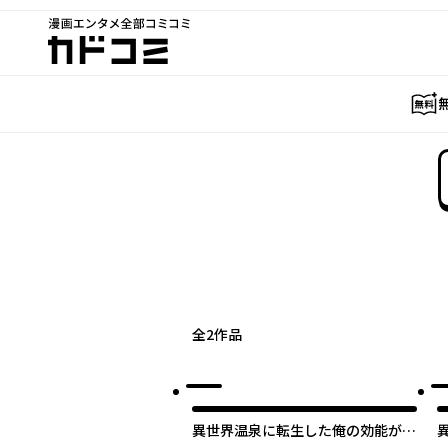
漫画エンタメ全部コミコミ
カドコミ
全
2
作品
異世界温泉に転生した俺の効能がと