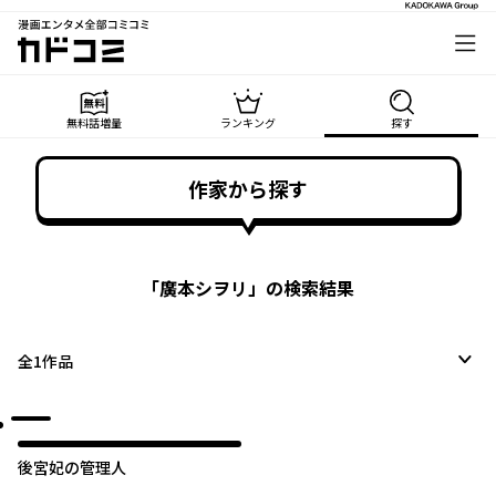
漫画エンタメ全部コミコミ
カドコミ
無料話増量
ランキング
探す
作家から探す
「
廣本シヲリ
」の検索結果
全
1
作品
後宮妃の管理人