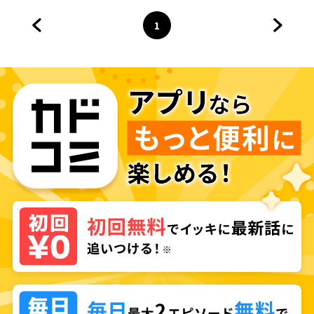
1
前のページへ
ページ
へ
次のペ