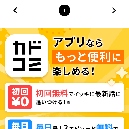
方へー
1
前のページへ
ページ
へ
次のペ