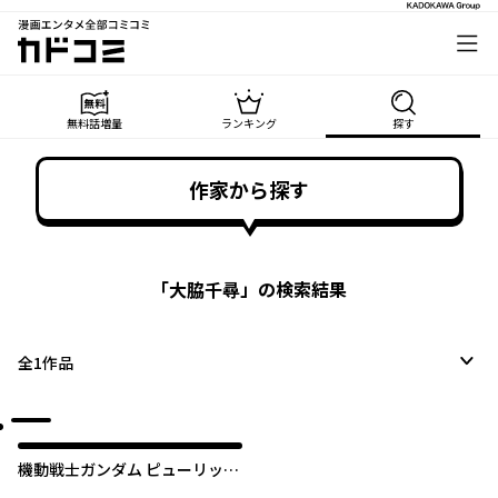
漫画エンタメ全部コミコミ
カドコミ
無料話増量
ランキング
探す
作家から探す
「
大脇千尋
」の検索結果
全
1
作品
機動戦士ガンダム ピューリッツ
ァー ーアムロ・レイは極光の彼