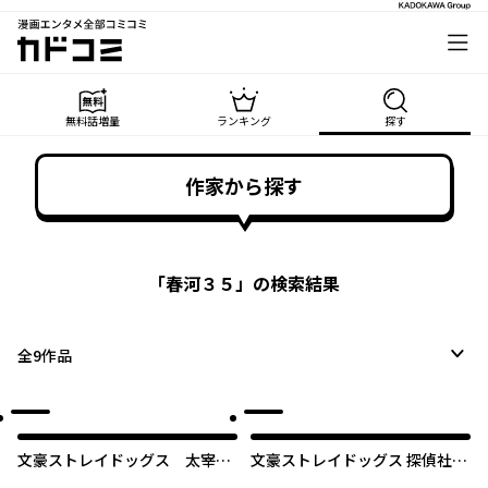
漫画エンタメ全部コミコミ
カドコミ
無料話増量
ランキング
探す
作家から探す
「
春河３５
」の検索結果
全
9
作品
文豪ストレイドッグス 太宰を
文豪ストレイドッグス 探偵社設
拾った日
立秘話