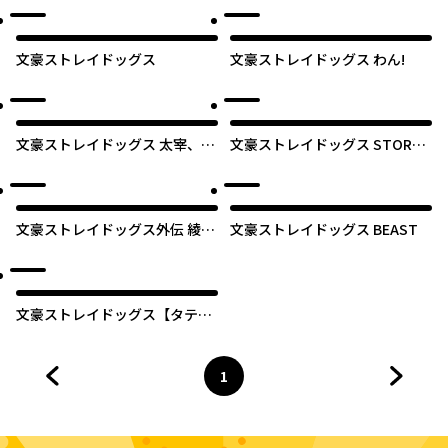
文豪ストレイドッグス
文豪ストレイドッグス わん!
文豪ストレイドッグス 太宰、中
文豪ストレイドッグス STORM
也、十五歳
BRINGER
文豪ストレイドッグス外伝 綾辻
文豪ストレイドッグス BEAST
行人 VS. 京極夏彦
文豪ストレイドッグス【タテス
ク】
1
前のページへ
ページ
へ
次のペ