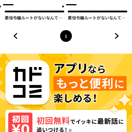
悪役令嬢ルートがないなんて、
悪役令嬢ルートがないなんて、
誰が言ったの？
誰が言ったの？【タテスク】
1
前のページへ
ページ
へ
次のペ