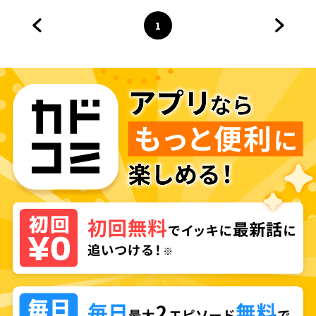
1
前のページへ
ページ
へ
次のペ