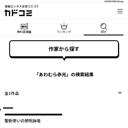
漫画エンタメ全部コミコミ
カドコミ
無料話増量
ランキング
探す
作家から探す
「
あわむら赤光
」の検索結果
全
1
作品
聖剣使いの禁呪詠唱