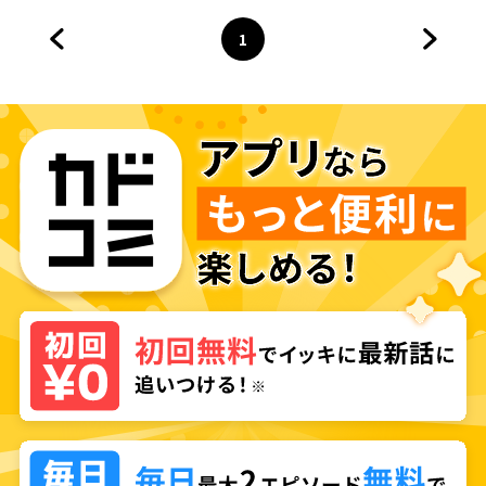
1
前のページへ
ページ
へ
次のペ