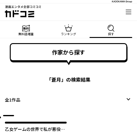
漫画エンタメ全部コミコミ
カドコミ
無料話増量
ランキング
探す
作家から探す
「
蒼月
」の検索結果
全
1
作品
乙女ゲームの世界で私が悪役令
嬢！？そんなのお断りです！