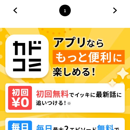
1
前のページへ
ページ
へ
次のペ