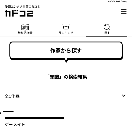
漫画エンタメ全部コミコミ
カドコミ
無料話増量
ランキング
探す
作家から探す
「
異識
」の検索結果
全
1
作品
ゲーメイト