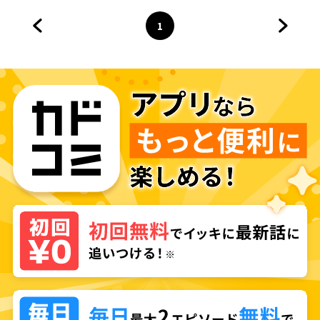
1
前のページへ
ページ
へ
次のペ