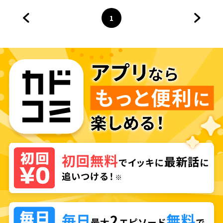
1
前のページへ
ページ
へ
次のペ