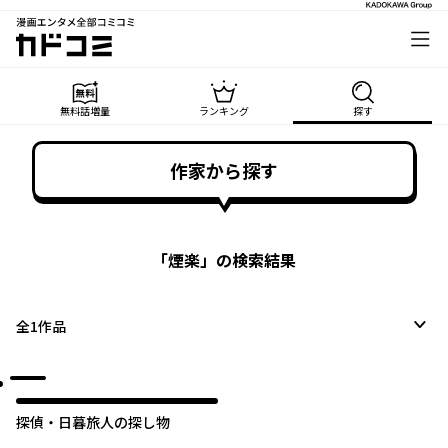
漫画エンタメ全部コミコミ
カドコミ
無料話増量
ランキング
探す
作家から探す
「
煙楽
」の検索結果
全
1
作品
探偵・日暮旅人の探し物