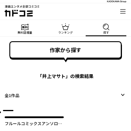
漫画エンタメ全部コミコミ
カドコミ
無料話増量
ランキング
探す
作家から探す
「
井上マサト
」の検索結果
全
1
作品
フルールコミックスアンソロジ
ー 勇者受BL