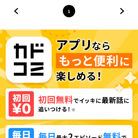
1
前のページへ
ページ
へ
次のペ