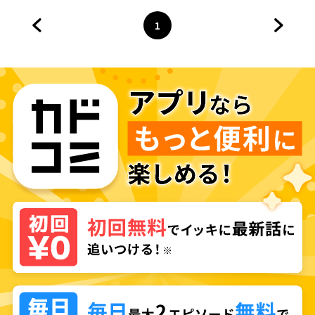
子に救われました
1
前のページへ
ページ
へ
次のペ