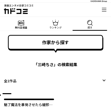
漫画エンタメ全部コミコミ
カドコミ
無料話増量
ランキング
探す
作家から探す
「
三崎ちさ
」の検索結果
全
1
作品
魅了魔法を暴発させたら破邪グ
ッズをジャラジャラさせた王太